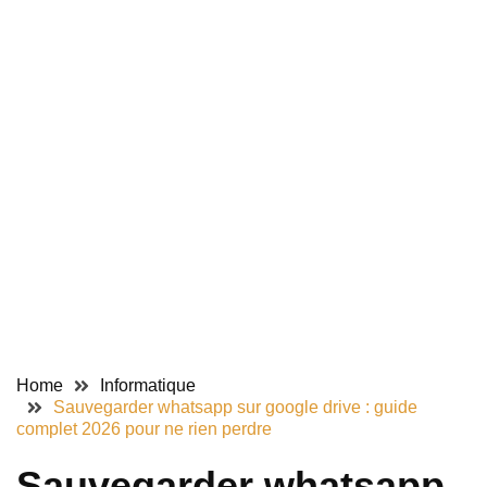
2026
(guide
pas
à
pas)
Activer
le
Pass
Sécurité
Société
Générale
en
2026
Home
Informatique
Sauvegarder whatsapp sur google drive : guide
Activation
complet 2026 pour ne rien perdre
carte
bancaire
Sauvegarder whatsapp