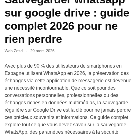
:
comment
sur google drive : guide
activer
sa
complet 2026 pour ne
carte
rien perdre
en
2026
Web Zqsd
29 mars 2026
Accès
presse
Avec plus de 90 % des utilisateurs de smartphones en
papier
Espagne utilisant WhatsApp en 2026, la préservation des
Samsung
échanges via cette application de messagerie est devenue
:
une nécessité incontournable. Que ce soit pour des
le
conversations personnelles, professionnelles ou des
guide
échanges riches en données multimédias, la sauvegarde
complet
régulière sur Google Drive est la clé pour ne jamais perdre
en
ces précieux souvenirs et informations. Ce guide complet
2026
explore tout ce que vous devez savoir sur la sauvegarde
WhatsApp, des paramètres nécessaires à la sécurité