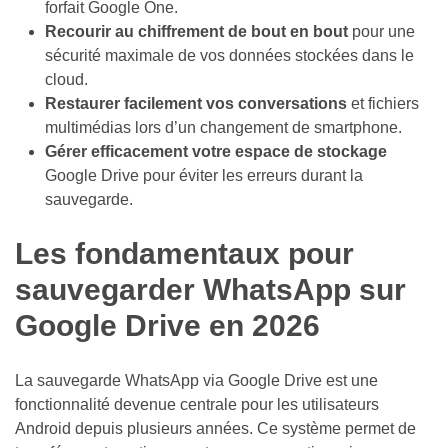
forfait Google One.
Recourir au chiffrement de bout en bout
pour une
Projets
sécurité maximale de vos données stockées dans le
&
cloud.
Tutoriels
Restaurer facilement vos conversations
et fichiers
(5)
multimédias lors d’un changement de smartphone.
Gérer efficacement votre espace de stockage
Non
Google Drive pour éviter les erreurs durant la
classé
sauvegarde.
(4)
Les fondamentaux pour
Formation
&
sauvegarder WhatsApp sur
Reconversion
Google Drive en 2026
(2)
Tendances
La sauvegarde WhatsApp via Google Drive est une
&
fonctionnalité devenue centrale pour les utilisateurs
Innovations
Android depuis plusieurs années. Ce système permet de
(1)