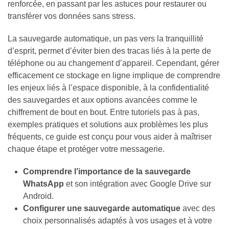
renforcée, en passant par les astuces pour restaurer ou
MOST
transférer vos données sans stress.
USED
CATEGORIES
La sauvegarde automatique, un pas vers la tranquillité
d’esprit, permet d’éviter bien des tracas liés à la perte de
Informatique
téléphone ou au changement d’appareil. Cependant, gérer
(145)
efficacement ce stockage en ligne implique de comprendre
les enjeux liés à l’espace disponible, à la confidentialité
Web
des sauvegardes et aux options avancées comme le
(71)
chiffrement de bout en bout. Entre tutoriels pas à pas,
exemples pratiques et solutions aux problèmes les plus
Business
fréquents, ce guide est conçu pour vous aider à maîtriser
(37)
chaque étape et protéger votre messagerie.
High
Comprendre l’importance de la sauvegarde
tech
WhatsApp
et son intégration avec Google Drive sur
(34)
Android.
Configurer une sauvegarde automatique
avec des
Streaming
choix personnalisés adaptés à vos usages et à votre
(8)